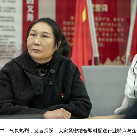
中，气氛热烈，发言踊跃。大家紧密结合即时配送行业特点与企