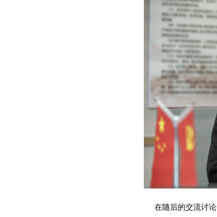
在随后的交流讨论