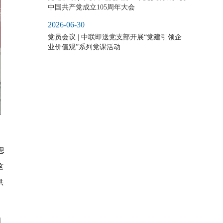
中国共产党成立105周年大会
2026-06-30
党员会议 | 中联即送党支部开展“党建引领企
业价值观”系列党课活动
思
这
供