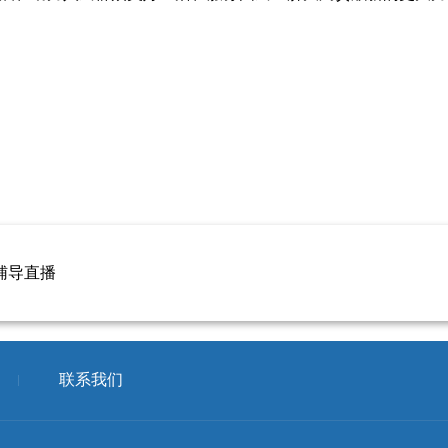
辅导直播
联系我们