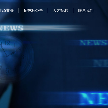
生态业务
招投标公告
人才招聘
联系我们