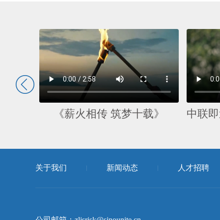
《薪火相传 筑梦十载》
关于我们
新闻动态
人才招聘
公司邮箱：zljsrisk@sinounite.cn