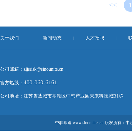
<<
关于我们
新闻动态
人才招聘
公司邮箱：zljsrisk@sinounite.cn
400-060-6161
官方热线：
公司地址：江苏省盐城市亭湖区中韩产业园未来科技城B1栋
中联即送
www.sinounite.cn
版权所有：中联