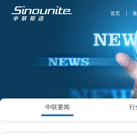
首页
中联要闻
行