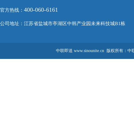
400-060-6161
官方热线：
公司地址：江苏省盐城市亭湖区中韩产业园未来科技城B1栋
中联即送
www.sinounite.cn
版权所有：中联